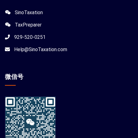
SinoTaxation
TaxPreparer
929-520-0251
Help@SinoTaxation.com
微信
号