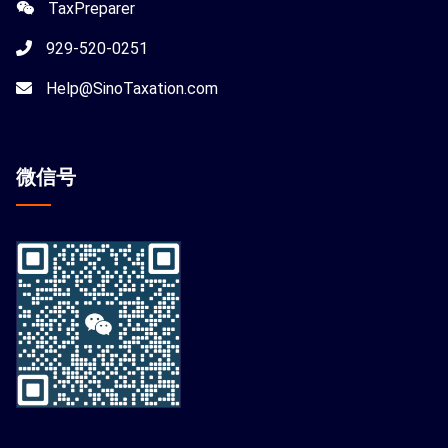
TaxPreparer
929-520-0251
Help@SinoTaxation.com
微信
号