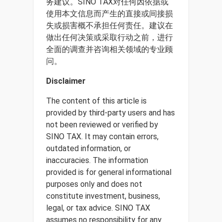
务建议。SINO TAX对任何因依据或
使用本文信息而产生的直接或间接损
失或损害概不承担任何责任。建议在
做出任何决策或采取行动之前，进行
全面的调查并咨询相关领域的专业顾
问。
Disclaimer
The content of this article is
provided by third-party users and has
not been reviewed or verified by
SINO TAX. It may contain errors,
outdated information, or
inaccuracies. The information
provided is for general informational
purposes only and does not
constitute investment, business,
legal, or tax advice. SINO TAX
assumes no responsibility for any