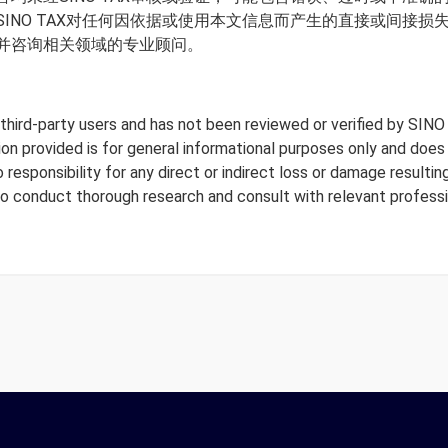
INO TAX对任何因依据或使用本文信息而产生的直接或间接
并咨询相关领域的专业顾问。
y third-party users and has not been reviewed or verified by SINO
tion provided is for general informational purposes only and doe
responsibility for any direct or indirect loss or damage resulting
to conduct thorough research and consult with relevant professi