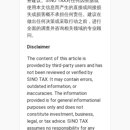
务建议。SINO TAX对任何因依据或
使用本文信息而产生的直接或间接损
失或损害概不承担任何责任。建议在
做出任何决策或采取行动之前，进行
全面的调查并咨询相关领域的专业顾
问。
Disclaimer
The content of this article is
provided by third-party users and has
not been reviewed or verified by
SINO TAX. It may contain errors,
outdated information, or
inaccuracies. The information
provided is for general informational
purposes only and does not
constitute investment, business,
legal, or tax advice. SINO TAX
assumes no responsibility for any