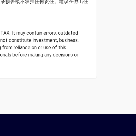
损失或损害概不承担任何责任。建议在做出任
 TAX. It may contain errors, outdated
s not constitute investment, business,
 from reliance on or use of this
onals before making any decisions or