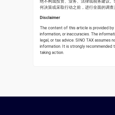
绝不构成投资、业务、法律或税务建议。S
何决策或采取行动之前，进行全面的调查
Disclaimer
The content of this article is provided b
information, or inaccuracies. The informa
legal, or tax advice. SINO TAX assumes no 
information. It is strongly recommended 
taking action.