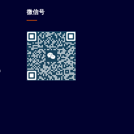
微信
号
m