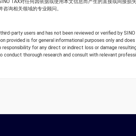
INO TAX对任何因依据或使用本文信息而产生的直接或间接
并咨询相关领域的专业顾问。
y third-party users and has not been reviewed or verified by SINO
tion provided is for general informational purposes only and doe
responsibility for any direct or indirect loss or damage resulting
to conduct thorough research and consult with relevant professi