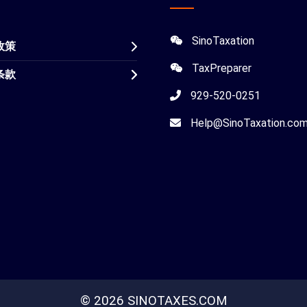
SinoTaxation
政策
TaxPreparer
条款
929-520-0251
Help@SinoTaxation.co
© 2026 SINOTAXES.COM