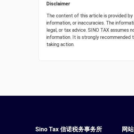
Disclaimer
The content of this article is provided b
information, or inaccuracies. The informa
legal, or tax advice. SINO TAX assumes no 
information. It is strongly recommended 
taking action.
Sino Tax 信诺税务事务所
网