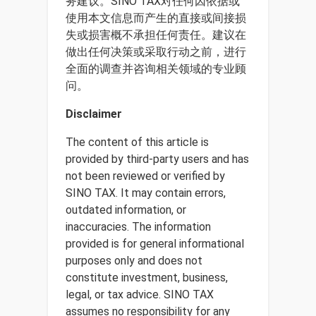
务建议。SINO TAX对任何因依据或
使用本文信息而产生的直接或间接损
失或损害概不承担任何责任。建议在
做出任何决策或采取行动之前，进行
全面的调查并咨询相关领域的专业顾
问。
Disclaimer
The content of this article is
provided by third-party users and has
not been reviewed or verified by
SINO TAX. It may contain errors,
outdated information, or
inaccuracies. The information
provided is for general informational
purposes only and does not
constitute investment, business,
legal, or tax advice. SINO TAX
assumes no responsibility for any